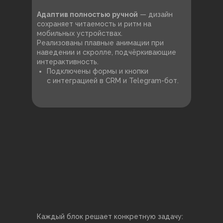
Адаптив полностью ручной
— дизайн
сохраняет читаемость и ритм на
мобильных устройствах.
Реализованы плавные анимации при
наведении и скролле, подчёркивающие
интерактивность.
Подключены формы и кнопки
с интеграцией в CRM и Telegram-бот.
Каждый блок решает конкретную задачу: