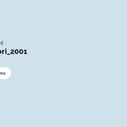
м
ri_2001
ика