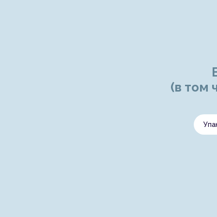
(в том
Упа