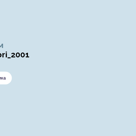
м
ri_2001
ика